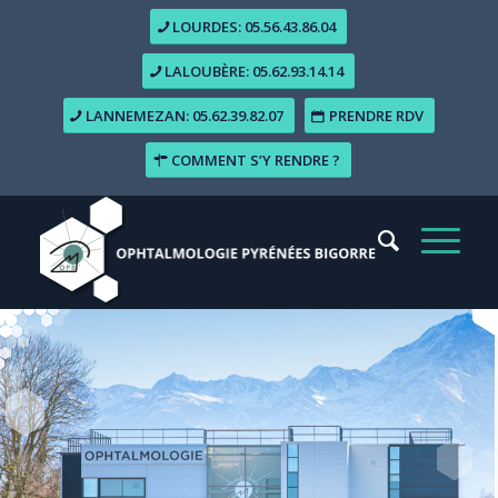
LOURDES: 05.56.43.86.04
LALOUBÈRE: 05.62.93.14.14
LANNEMEZAN: 05.62.39.82.07
PRENDRE RDV
COMMENT S’Y RENDRE ?